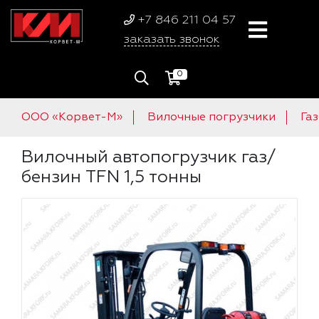
+7 846 211 04 57
заказать звонок
0
ООО «Корвет-М»
Вилочные погрузчики
Га
Вилочный автопогрузчик газ/
бензин TFN 1,5 тонны