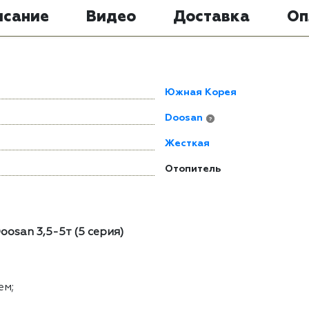
исание
Видео
Доставка
Оп
Южная Корея
Doosan
?
Жесткая
Отопитель
osan 3,5-5т (5 серия)
ем;