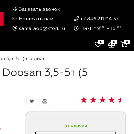
Заказать звонок
Написать нам
+7 846 211 04 57
00
00
samaraop@kfork.ru
Пн-Пт 9
- 18
0
0
0
n 3,5-5т (5 серия)
Doosan 3,5-5т (5
В НАЛИЧИИ
и