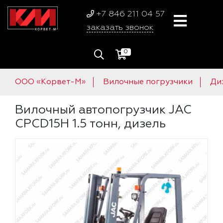
+7 846 211 04 57
заказать звонок
0
ООО «Корвет-М»
Вилочные погрузчики
Ди
Вилочный автопогрузчик JAC
CPCD15H 1.5 тонн, дизель