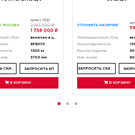
цена с НДС
це
. МОСКВА
УТОЧНИТЬ НАЛИЧИЕ
2 197 500 ₽
59
1 758 000 ₽
включен в цену
нный сбор:
Утилизационный сбор:
8FBH15
15
ники:
Грузоподъемность:
1500 кг
50
мность:
Высота подъема:
3700 мм
80
ъема:
Инв. номер:
ЗАПРОСИТЬ СКИДКУ
ЗАПРОСИТЬ СКИДКУ
ЗАПРОСИТЬ КП
ЗАПР
В КОРЗИНУ
В КОРЗИНУ