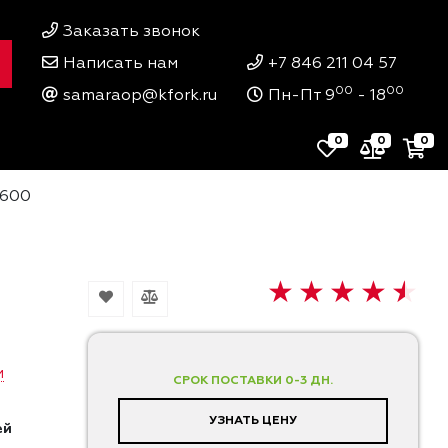
Заказать звонок
Написать нам
+7 846 211 04 57
00
00
samaraop@kfork.ru
Пн-Пт 9
- 18
0
0
0
0600
и
СРОК ПОСТАВКИ 0-3 ДН.
УЗНАТЬ ЦЕНУ
ей