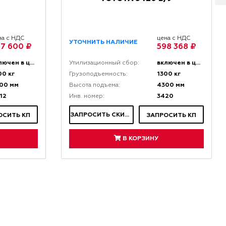
на с НДС
цена с НДС
УТОЧНИТЬ НАЛИЧИЕ
7 600 ₽
598 368 ₽
включен в цену
включен в цену
Утилизационный сбор:
00 кг
1300 кг
Грузоподъемность:
00 мм
4300 мм
Высота подъема:
12
3420
Инв. номер:
ЗАПРОСИТЬ СКИДКУ
ОСИТЬ КП
ЗАПРОСИТЬ КП
В КОРЗИНУ