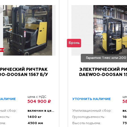
Бронь
Гарантия: 1 мес или 200
РИЧЕСКИЙ РИЧТРАК
ЭЛЕКТРИЧЕСКИЙ Р
O-DOOSAN 1567 Б/У
DAEWOO-DOOSAN 15
цена с НДС
це
НАЛИЧИЕ
УТОЧНИТЬ НАЛИЧИЕ
504 900 ₽
5
включен в цену
ный сбор:
Утилизационный сбор:
1400 кг
16
ность:
Грузоподъемность:
4500 мм
75
ема:
Высота подъема: