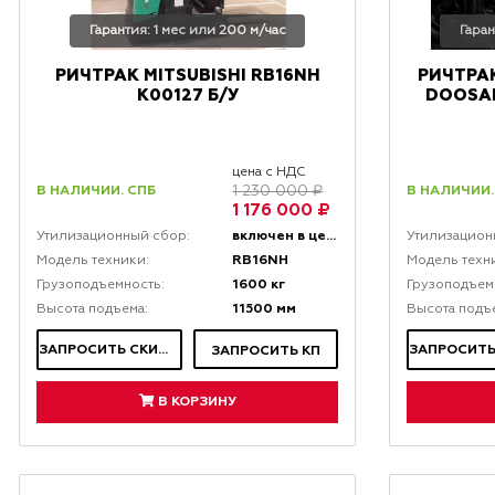
Гарантия: 1 мес или 200 м/час
Гаран
РИЧТРАК MITSUBISHI RB16NH
РИЧТРА
K00127 Б/У
DOOSAN
цена с НДС
В НАЛИЧИИ. СПБ
В НАЛИЧИИ.
1 230 000 ₽
1 176 000 ₽
включен в цену
Утилизационный сбор:
Утилизацион
RB16NH
Модель техники:
Модель техн
1600 кг
Грузоподъемность:
Грузоподъем
11500 мм
Высота подъема:
Высота подъ
ЗАПРОСИТЬ СКИДКУ
ЗАПРОСИТЬ КП
В КОРЗИНУ