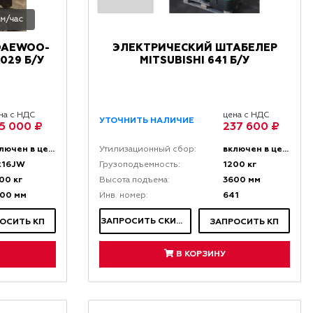
 м/час
DAEWOO-
ЭЛЕКТРИЧЕСКИЙ ШТАБЕЛЕР
029 Б/У
MITSUBISHI 641 Б/У
на с НДС
цена с НДС
УТОЧНИТЬ НАЛИЧИЕ
15 000 ₽
237 600 ₽
включен в цену
включен в цену
Утилизационный сбор:
R16JW
1200 кг
Грузоподъемность:
00 кг
3600 мм
Высота подъема:
00 мм
641
Инв. номер:
ЗАПРОСИТЬ СКИДКУ
ОСИТЬ КП
ЗАПРОСИТЬ КП
В КОРЗИНУ