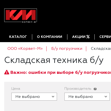
КАТАЛОГ
О КОМПАНИИ
АКЦИИ
СЕРВ
ООО «Корвет-М»
Б/у погрузчики
Складская
Складская техника б/у
Важно: ошибки при выборе б/у погрузчико
Цена
Производитель
?
Не выбрано
Не выбрано