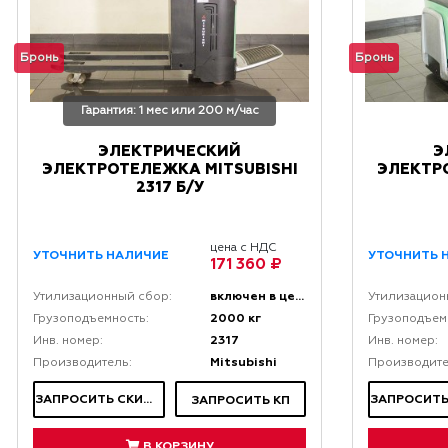
Бронь
Бронь
Гарантия: 1 мес или 200 м/час
ЭЛЕКТРИЧЕСКИЙ
Э
ЭЛЕКТРОТЕЛЕЖКА MITSUBISHI
ЭЛЕКТР
2317 Б/У
цена с НДС
УТОЧНИТЬ НАЛИЧИЕ
УТОЧНИТЬ 
171 360 ₽
включен в цену
Утилизационный сбор:
Утилизацион
2000 кг
Грузоподъемность:
Грузоподъем
2317
Инв. номер:
Инв. номер:
Mitsubishi
Производитель:
Производите
ЗАПРОСИТЬ СКИДКУ
ЗАПРОСИТЬ КП
В КОРЗИНУ