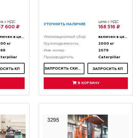
на с НДС
цена с НДС
УТОЧНИТЬ НАЛИЧИЕ
57 600 ₽
168 516 ₽
включен в цену
включен в цену
Утилизационный сбор:
00 кг
2000 кг
Грузоподъемность:
069
2079
Инв. номер:
terpillar
Caterpillar
Производитель:
ЗАПРОСИТЬ СКИДКУ
ОСИТЬ КП
ЗАПРОСИТЬ КП
В КОРЗИНУ