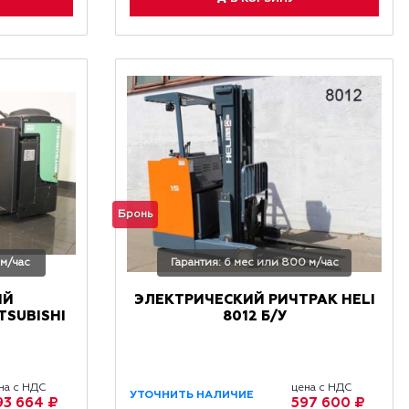
Бронь
 м/час
Гарантия: 6 мес или 800 м/час
ИЙ
ЭЛЕКТРИЧЕСКИЙ РИЧТРАК HELI
SUBISHI
8012 Б/У
на с НДС
цена с НДС
УТОЧНИТЬ НАЛИЧИЕ
93 664 ₽
597 600 ₽