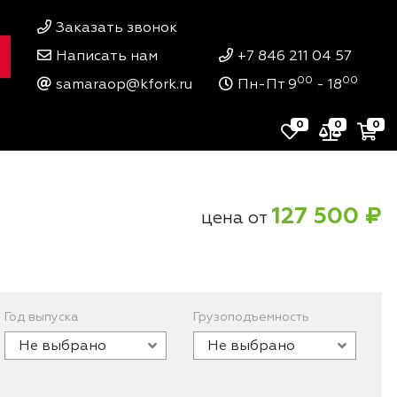
Заказать звонок
Написать нам
+7 846 211 04 57
00
00
samaraop@kfork.ru
Пн-Пт 9
- 18
0
0
0
127 500 ₽
цена от
Год выпуска
Грузоподъемность
Не выбрано
Не выбрано