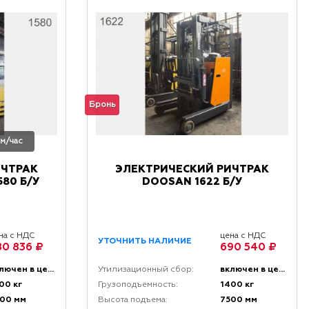
Бронь
 м/час
ИЧТРАК
ЭЛЕКТРИЧЕСКИЙ РИЧТРАК
80 Б/У
DOOSAN 1622 Б/У
на с НДС
цена с НДС
УТОЧНИТЬ НАЛИЧИЕ
80 836 ₽
690 540 ₽
включен в цену
включен в цену
Утилизационный сбор:
00 кг
1400 кг
Грузоподъемность:
00 мм
7500 мм
Высота подъема: