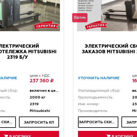
Бронь
ЛЕКТРИЧЕСКИЙ
ЭЛЕКТРИЧЕСКИЙ С
ОТЕЛЕЖКА MITSUBISHI
ЗАКАЗОВ MITSUBISHI 
2319 Б/У
цена с НДС
це
НАЛИЧИЕ
УТОЧНИТЬ НАЛИЧИЕ
237 360 ₽
1
включен в цену
ный сбор:
Утилизационный сбор:
2000 кг
20
ность:
Грузоподъемность:
2319
23
Инв. номер:
Mitsubishi
Mi
ль:
Производитель:
ЗАПРОСИТЬ СКИДКУ
ЗАПРОСИТЬ СКИДКУ
ЗАПРОСИТЬ КП
ЗАПР
В КОРЗИНУ
В КОРЗИНУ