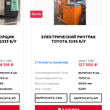
Бронь
БОРЩИК
ЭЛЕКТРИЧЕСКИЙ РИЧТРАК
2333 Б/У
TOYOTA 3295 Б/У
на с НДС
цена с НДС
УТОЧНИТЬ НАЛИЧИЕ
68 516 ₽
127 500 ₽
включен в цену
включен в цену
Утилизационный сбор:
00 кг
1000 кг
Грузоподъемность:
33
3000 мм
Высота подъема:
tsubishi
3295
Инв. номер:
ЗАПРОСИТЬ СКИДКУ
ОСИТЬ КП
ЗАПРОСИТЬ КП
В КОРЗИНУ