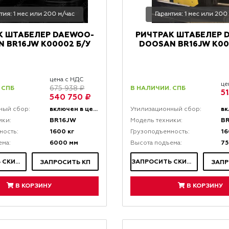
тия: 1 мес или 200 м/час
Гарантия: 1 мес или 200
К ШТАБЕЛЕР DAEWOO-
РИЧТРАК ШТАБЕЛЕР 
 BR16JW K00002 Б/У
DOOSAN BR16JW K00
цена с НДС
це
 СПБ
В НАЛИЧИИ. СПБ
675 938 ₽
5
540 750 ₽
включен в цену
ный сбор:
Утилизационный сбор:
BR16JW
B
ики:
Модель техники:
1600 кг
16
ность:
Грузоподъемность:
6000 мм
75
ема:
Высота подъема:
ЗАПРОСИТЬ СКИДКУ
ЗАПРОСИТЬ СКИДКУ
ЗАПРОСИТЬ КП
ЗАПР
В КОРЗИНУ
В КОРЗИНУ