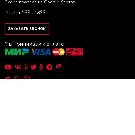
Схема проезда на Google Картах
00
00
Пн-Пт 9
- 18
ЗАКАЗАТЬ ЗВОНОК
Мы принимаем к оплате:
.Услуги
.Q
.Дзен
— Официальный дистрибьютор "Doosan
2026
©
Корвет-
Corporation Industrial Vehicle BG" и "CHL Materials
М
Handling" в России.
Пользуясь сайтом вы соглашаетесь с использованием
правилам
файлов cookies по
.