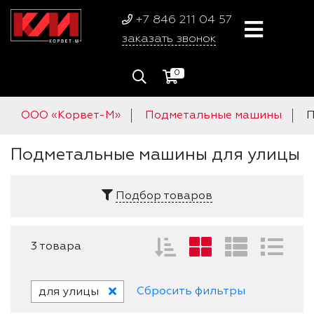
+7 846 211 04 57
заказать звонок
0
ООО «Корвет-М»
Подметальные машины
П
Подметальные машины для улицы
Подбор товаров
3 товара
Сбросить фильтры
для улицы