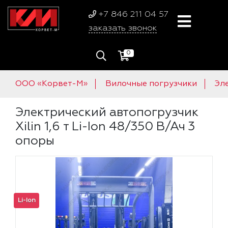
+7 846 211 04 57
заказать звонок
0
ООО «Корвет-М»
Вилочные погрузчики
Эл
Электрический автопогрузчик
Xilin 1,6 т Li-Ion 48/350 В/Ач 3
опоры
Li-Ion