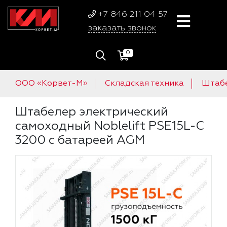
+7 846 211 04 57
заказать звонок
0
ООО «Корвет-М»
Складская техника
Штаб
Штабелер электрический
самоходный Noblelift PSE15L-C
3200 с батареей AGM