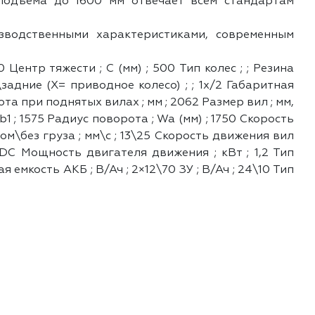
подъема до 1600 мм отвечает всем стандартам
зводственными характеристиками, современным
Центр тяжести ; C (мм) ; 500 Тип колес ; ; Резина
задние (Х= приводное колесо) ; ; 1x/2 Габаритная
сота при поднятых вилах ; мм ; 2062 Размер вил ; мм,
 b1 ; 1575 Радиус поворота ; Wa (мм) ; 1750 Скорость
зом\без груза ; мм\с ; 13\25 Скорость движения вил
; DC Мощность двигателя движения ; кВт ; 1,2 Тип
мкость АКБ ; В/Ач ; 2×12\70 ЗУ ; В/Ач ; 24\10 Тип