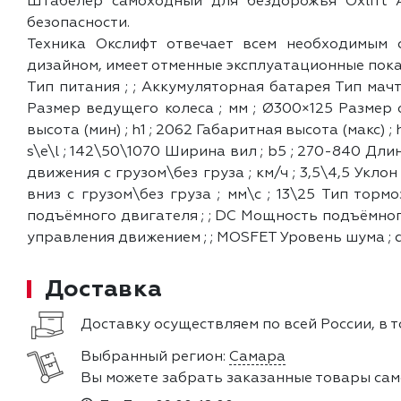
Штабелер самоходный для бездорожья Oxlift 
безопасности.
Техника Окслифт отвечает всем необходимым 
дизайном, имеет отменные эксплуатационные пока
Тип питания ; ; Аккумуляторная батарея Тип мачты
Размер ведущего колеса ; мм ; Ø300×125 Размер о
высота (мин) ; h1 ; 2062 Габаритная высота (макс) ;
s\e\l ; 142\50\1070 Ширина вил ; b5 ; 270-840 Длина
движения с грузом\без груза ; км/ч ; 3,5\4,5 Укло
вниз с грузом\без груза ; мм\с ; 13\25 Тип торм
подъёмного двигателя ; ; DC Мощность подъёмного 
управления движением ; ; MOSFET Уровень шума ; d
Доставка
Доставку осуществляем по всей России, в т
Выбранный регион:
Самара
Вы можете забрать заказанные товары сам