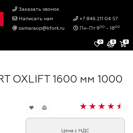
Заказать звонок
Написать нам
+7 846 211 04 57
00
00
samaraop@kfork.ru
Пн-Пт 9
- 18
0
0
0
T OXLIFT 1600 мм 1000
Цена с НДС