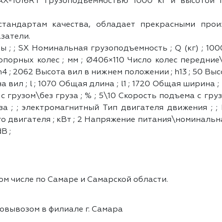
AX-1016RT грузоподъемностью 1000 кг и высотой 
стандартам качества, обладает прекрасными прои
затели.
 ; ; SX Номинальная грузоподъемность ; Q (кг) ; 1000 
порных колес ; мм ; Ø406×110 Число колес передние\
 h4 ; 2062 Высота вил в нижнем положении ; h13 ; 50 Вы
 вил ; l ; 1070 Общая длина ; l1 ; 1720 Общая ширина ;
н с грузом\без груза ; % ; 5\10 Скорость подъема с гру
оза ; ; электромагнитный Тип двигателя движения ; 
двигателя ; кВт ; 2 Напряжение питания\номинальная е
B ;
ом числе по Самаре и Самарской области.
овывозом в филиале г. Самара