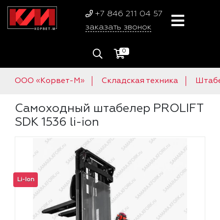
+7 846 211 04 57
заказать звонок
0
ООО «Корвет-М»
Складская техника
Штаб
Самоходный штабелер PROLIFT
SDK 1536 li-ion
Li-Ion