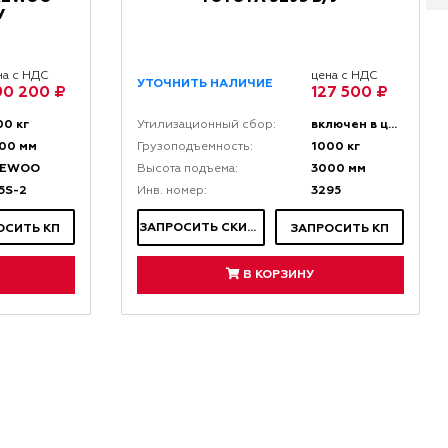
У
на с НДС
цена с НДС
УТОЧНИТЬ НАЛИЧИЕ
90 200 ₽
127 500 ₽
00 кг
включен в цену
Утилизационный сбор:
00 мм
1000 кг
Грузоподъемность:
AEWOO
3000 мм
Высота подъема:
5S-2
3295
Инв. номер:
ЗАПРОСИТЬ СКИДКУ
ОСИТЬ КП
ЗАПРОСИТЬ КП
В КОРЗИНУ