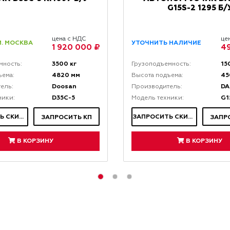
G15S-2 1295 Б/
цена с НДС
це
. МОСКВА
УТОЧНИТЬ НАЛИЧИЕ
1 920 000 ₽
4
3500 кг
15
мность:
Грузоподъемность:
4820 мм
45
ъема:
Высота подъема:
Doosan
D
ель:
Производитель:
D35C-5
G1
ники:
Модель техники:
ЗАПРОСИТЬ СКИДКУ
ЗАПРОСИТЬ СКИДКУ
ЗАПРОСИТЬ КП
ЗАПР
В КОРЗИНУ
В КОРЗИНУ