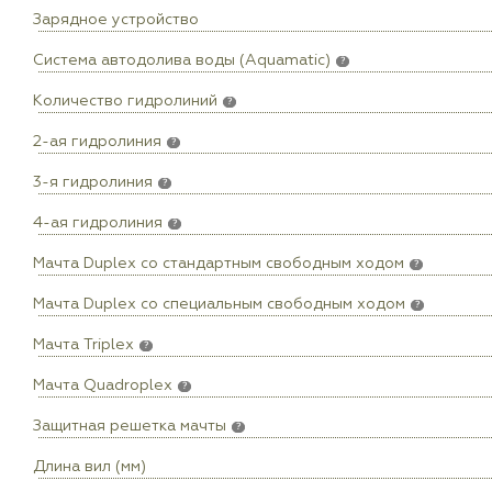
Зарядное устройство
Система автодолива воды (Aquamatic)
?
Количество гидролиний
?
2-ая гидролиния
?
3-я гидролиния
?
4-ая гидролиния
?
Мачта Duplex сo стандартным свободным ходом
?
Мачта Duplex со специальным свободным ходом
?
Мачта Triplex
?
Мачта Quadroplex
?
Защитная решетка мачты
?
Длина вил (мм)