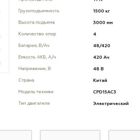
1500 кг
Грузоподъемность
3000 мм
Высота подъема
4
Количество опор
48/420
Батарея, В/Ач
420 Ач
Емкость АКБ, А/ч
48 В
Напряжение, В
Китай
Страна
CPD15AC3
Модель техники
Электрический
Тип двигателя