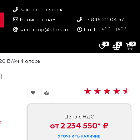
Заказать звонок
Написать нам
+7 846 211 04 57
00
00
samaraop@kfork.ru
Пн-Пт 9
- 18
0
0
0
420 В/Ач 4 опоры
ы
Цена с НДС
и
от 2 234 550* ₽
УТОЧНИТЬ НАЛИЧИЕ