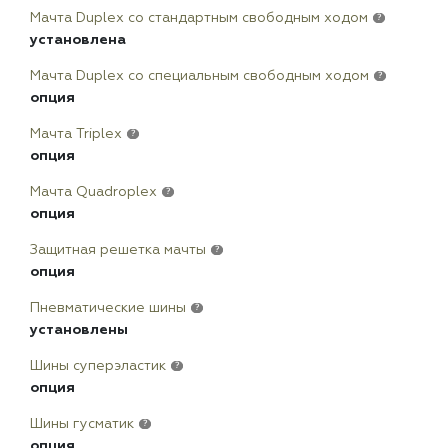
Мачта Duplex сo стандартным свободным ходом
?
установлена
Мачта Duplex со специальным свободным ходом
?
опция
Мачта Triplex
?
опция
Мачта Quadroplex
?
опция
Защитная решетка мачты
?
опция
Пневматические шины
?
установлены
Шины суперэластик
?
опция
Шины гусматик
?
опция