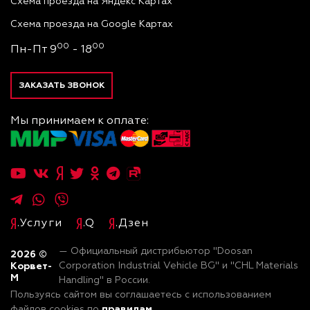
Схема проезда на Яндекс Картах
Схема проезда на Google Картах
00
00
Пн-Пт 9
- 18
ЗАКАЗАТЬ ЗВОНОК
Мы принимаем к оплате:
.Услуги
.Q
.Дзен
— Официальный дистрибьютор "Doosan
2026
©
Корвет-
Corporation Industrial Vehicle BG" и "CHL Materials
М
Handling" в России.
Пользуясь сайтом вы соглашаетесь с использованием
правилам
файлов cookies по
.