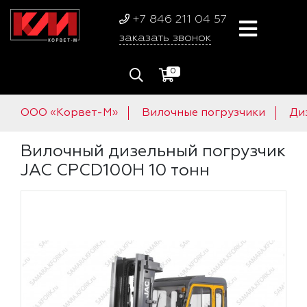
+7 846 211 04 57
заказать звонок
0
ООО «Корвет-М»
Вилочные погрузчики
Ди
Вилочный дизельный погрузчик
JAC CPCD100H 10 тонн