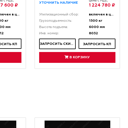
на с НДС
цена с НДС
УТОЧНИТЬ НАЛИЧИЕ
7 600 ₽
1 224 780 ₽
включен в цену
включен в цену
Утилизационный сбор:
00 кг
1500 кг
Грузоподъемность:
00 мм
6000 мм
Высота подъема:
12
8032
Инв. номер:
ЗАПРОСИТЬ СКИДКУ
ОСИТЬ КП
ЗАПРОСИТЬ КП
В КОРЗИНУ