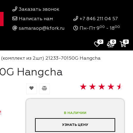
Заказать звонок
Написать нам
+7 846 211 04 57
00
00
samaraop@kfork.ru
Пн-Пт 9
- 18
0
0
0
(комплект из 2шт) 21233-70150G Hangcha
50G Hangcha
и
В НАЛИЧИИ
УЗНАТЬ ЦЕНУ