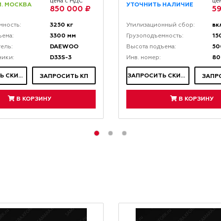
цена с НДС
це
. МОСКВА
УТОЧНИТЬ НАЛИЧИЕ
850 000 ₽
59
3250 кг
мность:
Утилизационный сбор:
3300 мм
15
ъема:
Грузоподъемность:
DAEWOO
50
ель:
Высота подъема:
D33S-3
80
ники:
Инв. номер:
ЗАПРОСИТЬ СКИДКУ
ЗАПРОСИТЬ СКИДКУ
ЗАПРОСИТЬ КП
ЗАПР
В КОРЗИНУ
В КОРЗИНУ