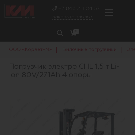
+7 846 211 04 57
заказать звонок
0
ООО «Корвет-М»
Вилочные погрузчики
Эл
Погрузчик электро CHL 1,5 т Li-
Ion 80V/271Ah 4 опоры