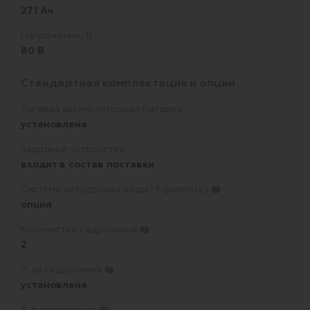
271 Ач
Напряжение, В
80 В
Стандартная комплектация и опции
Тяговая аккумуляторная батарея
установлена
Зарядное устройство
входит в состав поставки
Система автодолива воды (Aquamatic)
?
опция
Количество гидролиний
?
2
2-ая гидролиния
?
установлена
3-я гидролиния