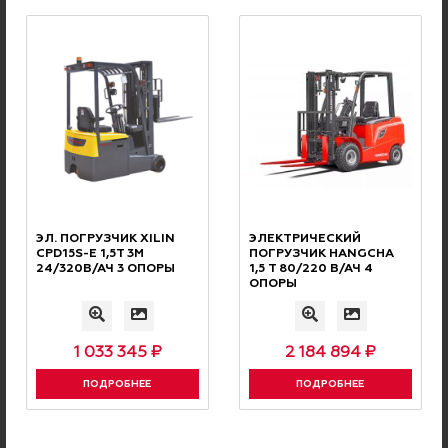
ПО РОССИИ
ДОСТАВКА
Осуществляется транспортными
компаниями или Почтой России
ЭЛ. ПОГРУЗЧИК XILIN
ЭЛЕКТРИЧЕСКИЙ
CPD15S-E 1,5Т 3М
ПОГРУЗЧИК HANGCHA
24/320В/АЧ 3 ОПОРЫ
1,5 Т 80/220 В/АЧ 4
ОПОРЫ
ОПЛАТА С НДС
БЕЗНАЛИЧНАЯ
1 033 345 ₽
2 184 894 ₽
Оплата производится
ПОДРОБНЕЕ
ПОДРОБНЕЕ
безналичным переводом с НДС