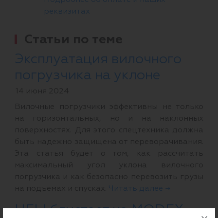
реквизитах
Статьи по теме
Эксплуатация вилочного
погрузчика на уклоне
14 июня 2024
Вилочные погрузчики эффективны не только
на горизонтальных, но и на наклонных
поверхностях. Для этого спецтехника должна
быть надежно защищена от переворачивания.
Эта статья будет о том, как рассчитать
максимальный угол уклона вилочного
погрузчика и как безопасно перевозить грузы
на подъемах и спусках.
Читать далее →
HELI блистает на MODEX