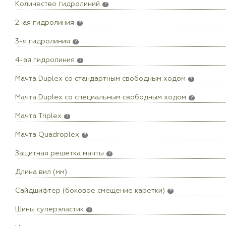
Количество гидролиний
?
2-ая гидролиния
?
3-я гидролиния
?
4-ая гидролиния
?
Мачта Duplex сo стандартным свободным ходом
?
Мачта Duplex со специальным свободным ходом
?
Мачта Triplex
?
Мачта Quadroplex
?
Защитная решетка мачты
?
Длина вил (мм)
Сайдшифтер (боковое смещение каретки)
?
Шины суперэластик
?