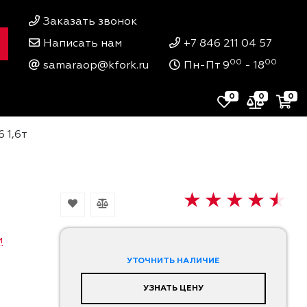
Заказать звонок
Написать нам
+7 846 211 04 57
00
00
samaraop@kfork.ru
Пн-Пт 9
- 18
0
0
0
 1,6т
и
УТОЧНИТЬ НАЛИЧИЕ
УЗНАТЬ ЦЕНУ