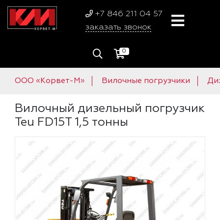
+7 846 211 04 57
заказать звонок
0
ООО «Корвет-М»
Вилочные погрузчики
Ди
Вилочный дизельный погрузчик
Teu FD15T 1,5 тонны