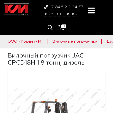
+7 846 211 04 57
заказать звонок
0
ООО «Корвет-М»
Вилочные погрузчики
Ди
Вилочный погрузчик JAC
CPCD18H 1.8 тонн, дизель