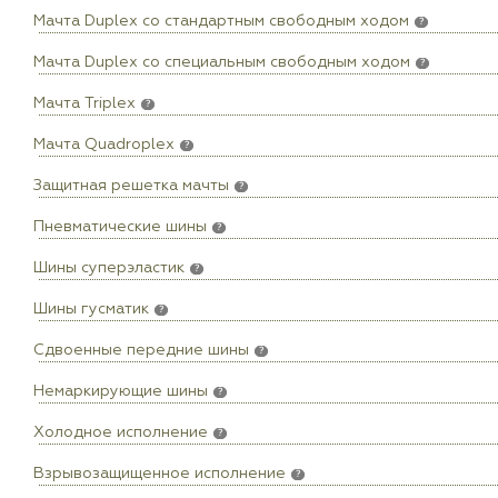
Мачта Duplex сo стандартным свободным ходом
?
Мачта Duplex со специальным свободным ходом
?
Мачта Triplex
?
Мачта Quadroplex
?
Защитная решетка мачты
?
Пневматические шины
?
Шины суперэластик
?
Шины гусматик
?
Сдвоенные передние шины
?
Немаркирующие шины
?
Холодное исполнение
?
Взрывозащищенное исполнение
?