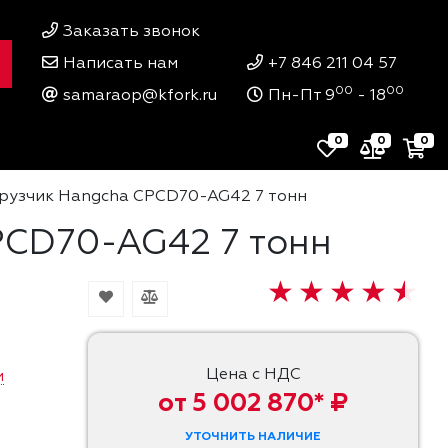
Заказать звонок
Написать нам
+7 846 211 04 57
00
00
samaraop@kfork.ru
Пн-Пт 9
- 18
0
0
0
рузчик Hangcha CPCD70-AG42 7 тонн
PCD70-AG42 7 тонн
Цена с НДС
и
от 5 002 870* ₽
УТОЧНИТЬ НАЛИЧИЕ