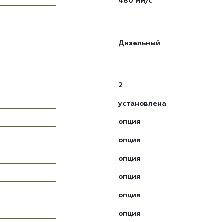
480 мм/с
Дизельный
2
установлена
опция
опция
опция
опция
опция
опция