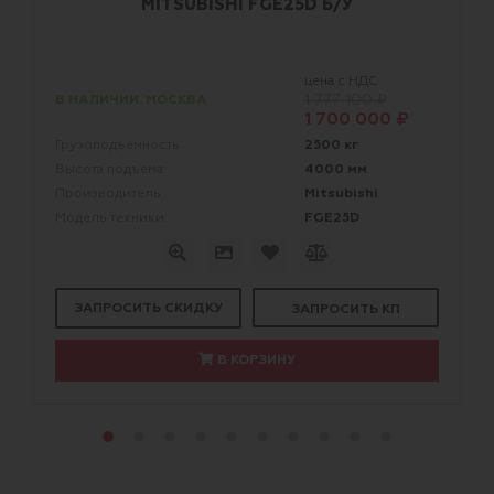
MITSUBISHI FGE25D Б/У
цена с НДС
В НАЛИЧИИ. МОСКВА
1 777 100 ₽
1 700 000 ₽
2500 кг
Грузоподъемность:
4000 мм
Высота подъема:
Mitsubishi
Производитель:
FGE25D
Модель техники:
ЗАПРОСИТЬ СКИДКУ
ЗАПРОСИТЬ КП
В КОРЗИНУ