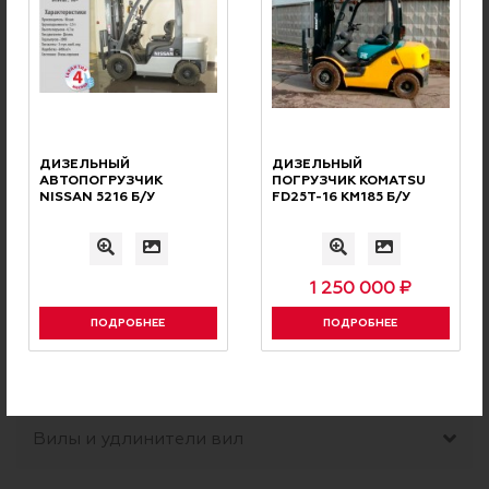
РЕКОМЕНДУЕМ
Вас может заинтересовать
Шины для погрузчиков
ДИЗЕЛЬНЫЙ
ДИЗЕЛЬНЫЙ
АВТОПОГРУЗЧИК
ПОГРУЗЧИК KOMATSU
NISSAN 5216 Б/У
FD25T-16 КМ185 Б/У
Фильтры для погрузчиков
Кабины для погрузчиков
1 250 000 ₽
ПОДРОБНЕЕ
ПОДРОБНЕЕ
Навесное оборудование
Вилы и удлинители вил