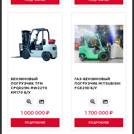
ПОДРОБНЕЕ
ПОДРОБНЕЕ
ОПЛАТА С НДС
БЕЗНАЛИЧНАЯ
Оплата производится
безналичным переводом с НДС
БЕНЗИНОВЫЙ
ГАЗ-БЕНЗИНОВЫЙ
ПОГРУЗЧИК TFN
ПОГРУЗЧИК MITSUBISHI
CPQD25N-RW22Y0
FGE25D Б/У
КМ170 Б/У
1 000 000 ₽
1 700 000 ₽
ПОДРОБНЕЕ
ПОДРОБНЕЕ
СКИДОК
СИСТЕМА