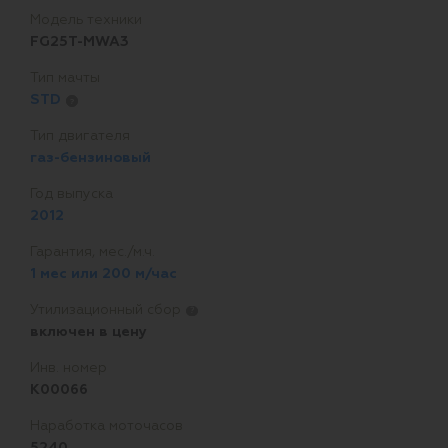
Модель техники
FG25T-MWA3
Тип мачты
STD
?
Тип двигателя
газ-бензиновый
Год выпуска
2012
Гарантия, мес./м.ч.
1 мес или 200 м/час
Утилизационный сбор
?
включен в цену
Инв. номер
K00066
Наработка моточасов
5240