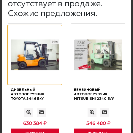
отсутствует в продаже.
ГАРАНТИЯ
Схожие предложения.
Максимальная гарантия на погрузчики Doosan с ДВС
составляет 5 лет или 5000 м/ч
(
подробности у наших менеджеров
)
Минимальная гарантия на новые погрузчики и
штабелеры составляет 12 мес или 2000 м/ч
Подробнее о гарантии
ДИЗЕЛЬНЫЙ
БЕНЗИНОВЫЙ
АВТОПОГРУЗЧИК
АВТОПОГРУЗЧИК
TOYOTA 3446 Б/У
MITSUBISHI 2340 Б/У
ПО РОССИИ
ДОСТАВКА
Осуществляется транспортными
компаниями или Почтой России
630 384 ₽
546 480 ₽