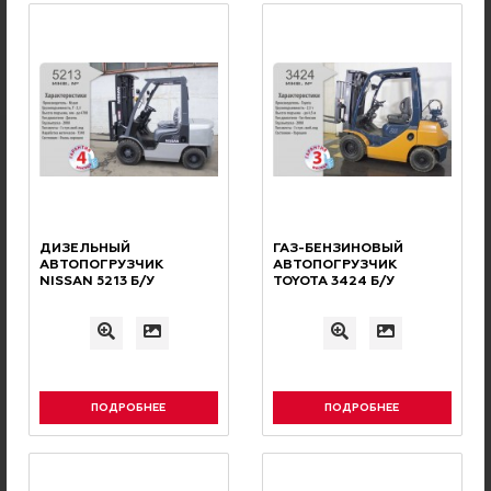
Накопительные скидки и бонусная
программа для наших клиентов
Нужна консультация
нашего специалиста?
ОCТАВЬТЕ ЗАЯВКУ, И НАШИ СПЕЦИАЛИСТЫ СВЯЖУТСЯ
ДИЗЕЛЬНЫЙ
ГАЗ-БЕНЗИНОВЫЙ
АВТОПОГРУЗЧИК
АВТОПОГРУЗЧИК
С ВАМИ И ОТВЕТЯТ НА ВСЕ ВОПРОСЫ
NISSAN 5213 Б/У
TOYOTA 3424 Б/У
Ваше имя
Номер телефона
ПОДРОБНЕЕ
ПОДРОБНЕЕ