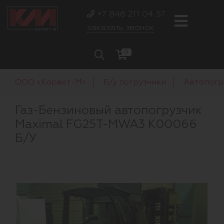
+7 846 211 04 57
заказать звонок
0
ООО «Корвет-М»
Б/у погрузчики
Автопогр
Газ-Бензиновый автопогрузчик
Maximal FG25T-MWA3 K00066
Б/У