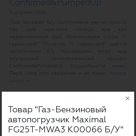
Confirmed&PumpedUp
11 апреля 2020
При продаже б/у погрузчиков мы не просто
так (для красного словца или как
маркетинговый ход) приписываем слова "С
гарантией!". Пометка "с гарантией" дается
погрузчикам б/у, прошедшим через наш
внутренний технологический процесс
Confirmed&PumpedUp (подробности ниже).
Пара слов про гарантию и ее виды.
Читать
далее →
Товар "Газ-Бензиновый
автопогрузчик Maximal
FG25T-MWA3 K00066 Б/У"