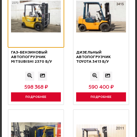
ПО РОССИИ
ДОСТАВКА
Осуществляется транспортными
компаниями или Почтой России
ГАЗ-БЕНЗИНОВЫЙ
ДИЗЕЛЬНЫЙ
АВТОПОГРУЗЧИК
АВТОПОГРУЗЧИК
MITSUBISHI 2370 Б/У
TOYOTA 3415 Б/У
598 368 ₽
590 400 ₽
ПОДРОБНЕЕ
ПОДРОБНЕЕ
ОПЛАТА С НДС
БЕЗНАЛИЧНАЯ
Оплата производится
безналичным переводом с НДС