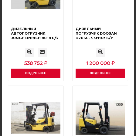
Ваше имя
ДИЗЕЛЬНЫЙ
ДИЗЕЛЬНЫЙ
Номер телефона
АВТОПОГРУЗЧИК
ПОГРУЗЧИК DOOSAN
JUNGHEINRICH 8018 Б/У
D20SC-5 КМ165 Б/У
Ваш комментарий
538 752 ₽
1 200 000 ₽
ПОДРОБНЕЕ
ПОДРОБНЕЕ
Соглашаюсь с
условиями политики конфиденциальности
.
Проверочный код