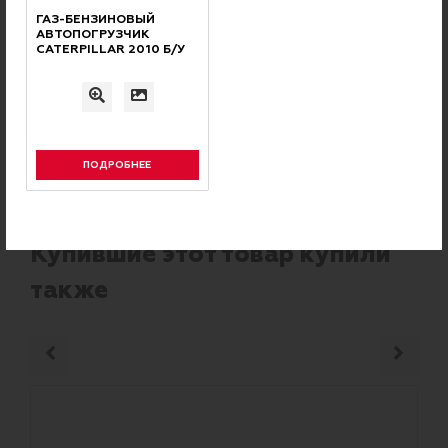
Кабины для погрузчиков
ГАЗ-БЕНЗИНОВЫЙ
АВТОПОГРУЗЧИК
CATERPILLAR 2010 Б/У
Навесное оборудование
Вилы и удлинители вил
ПОДРОБНЕЕ
РЕКОМЕНДУЕМ
Купившие этот товар купили
также