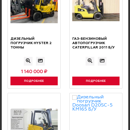
ДИЗЕЛЬНЫЙ
ГАЗ-БЕНЗИНОВЫЙ
ПОГРУЗЧИК HYSTER 2
АВТОПОГРУЗЧИК
СКИДОК
СИСТЕМА
ТОННЫ
CATERPILLAR 2011 Б/У
Накопительные скидки и бонусная
программа для наших клиентов
1 140 000 ₽
ПОДРОБНЕЕ
ПОДРОБНЕЕ
Нужна консультация
нашего специалиста?
ОCТАВЬТЕ ЗАЯВКУ, И НАШИ СПЕЦИАЛИСТЫ СВЯЖУТСЯ
С ВАМИ И ОТВЕТЯТ НА ВСЕ ВОПРОСЫ