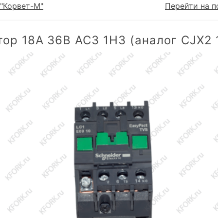
"Корвет-М"
Перейти на п
тор 18А 36В АС3 1НЗ (аналог CJX2 