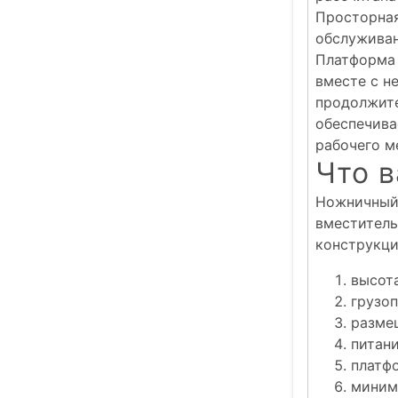
Просторная
обслуживан
Платформа 
вместе с н
продолжите
обеспечива
рабочего м
Что в
Ножничный 
вместитель
конструкци
высота
грузоп
разме
питани
платф
миним