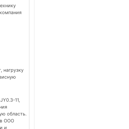
технику
 компания
, нагрузку
рвисную
Y0.3-11,
ния
ую область.
 в ООО
и и