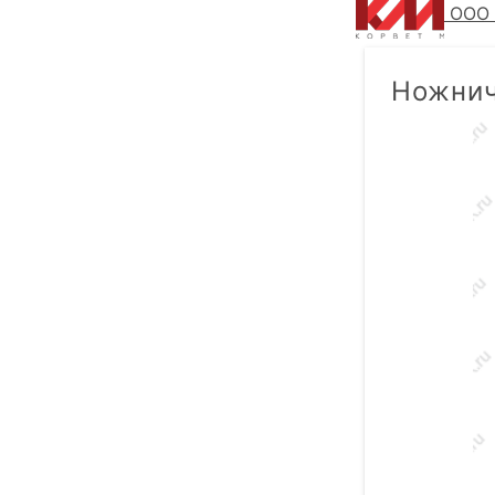
ООО 
Ножнич