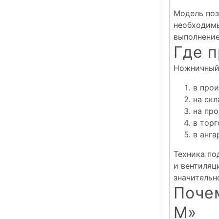
Модель поз
необходимы
выполнение
Где 
Ножничный 
в про
на скл
на пр
в торг
в анга
Техника по
и вентиляц
значительн
Поче
М»