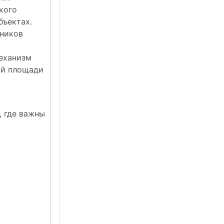
кого
бъектах.
тников
еханизм
ой площади
, где важны