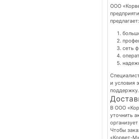
ООО «Корве
предприяти
предлагает
большо
профе
сеть ф
опера
надеж
Специалист
и условия 
поддержку.
Достав
В ООО «Кор
уточнить а
организует
Чтобы зака
«Корвет-М»