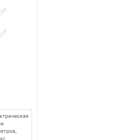
ектрическая
ри
метров,
кг.