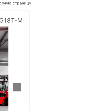
олную страницу
FG18T-M