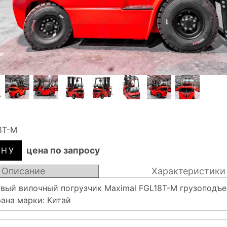
8T-M
цена по запросу
Описание
Характеристики
овый вилочный погрузчик Maximal FGL18T-M грузоподъ
рана марки: Китай