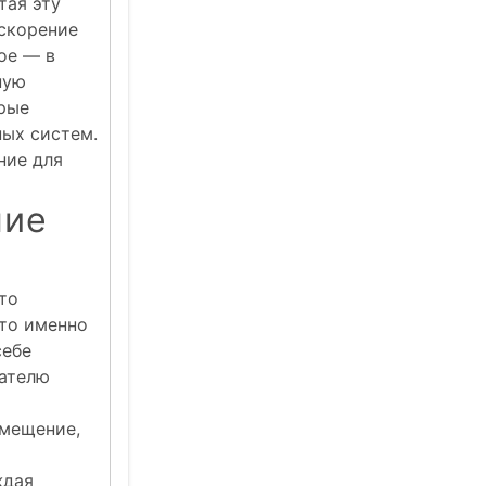
тая эту
ускорение
ое — в
ную
орые
ых систем.
ние для
ние
то
это именно
себе
вателю
емещение,
ждая