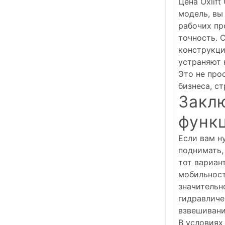
Цена Oxlift
модель, вы
рабочих пр
точность. 
конструкци
устраняют 
Это не про
бизнеса, с
Закл
функ
Если вам н
поднимать, 
тот вариан
мобильност
значительн
гидравличе
взвешивани
В условиях