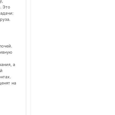
у,
. Это
адачи:
руза.
лочей.
сивную
ания, а
ой
нтах.
ценят на