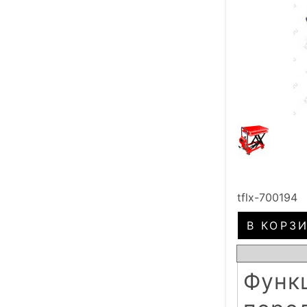
tflx-700194
Функц