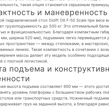
ельность, такая опция становится серьезным преимущ
актность и маневренность
 гидравлический стол Oxlift OX F-50 Scale при весе вс
ет грузоподъемность до 500 кг. Это оптимальный бал
ью и функциональностью. Благодаря компактным габ
0 мм, ширина 520 мм), подъемник легко перемещается 
ых пространствах — между стеллажами, в мастерских,
венных линиях. Такая компактность в сочетании с во
мерения массы делает эту модель особенно подходяще
й с плотной логистикой.
та подъема и конструктив
енности
ая высота подъема составляет 900 мм — этого достат
внять уровень платформы с большинством рабочих по
столов или транспортных средств. Ножничный подъем
удерживает груз на заданной высоте, а благодаря рав