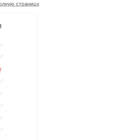
олную страницу
и