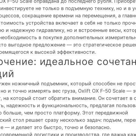
 OX F-50 Scale оправдана до последнего рубля. Приобре
 инвестируете не только в подъемную технику, но и в 
оцессов, сокращение времени на перемещения, а главн
Стоимость устройства включает в себя не только проч
ю и надежную гидравлику, но и встроенные весы, кот
необходимость в покупке дополнительных измерительн
сто выгодное предложение — это стратегическое реше
тремящегося к высокой эффективности.
ючение: идеальное сочета
ций
ужен ножничный подъемник, который способен не прос
но и точно измерять вес груза, Oxlift OX F-50 Scale — 
т, на который стоит обратить внимание. Он сочетает в 
ь, надежность и функциональность, предлагая пользо
о больше, чем просто платформу. Этот передвижной
ский стол решает сразу несколько задач: подъем, пер
е — и делает это быстро, точно и безопасно.
 современной логистики и производства, где важна ка