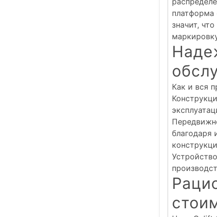
распределе
платформа 
значит, чт
маркировку
Наде
обсл
Как и вся п
Конструкци
эксплуатац
Передвижно
благодаря 
конструкци
Устройство
производст
Раци
стои