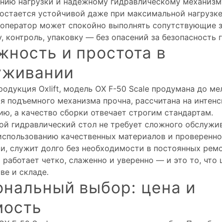
нию нагрузки и надежному гидравлическому механизм
остается устойчивой даже при максимальной нагрузке
о оператор может спокойно выполнять сопутствующие з
, контроль, упаковку — без опасений за безопасность г
жность и простота в
уживании
родукция Oxlift, модель OX F-50 Scale продумана до ме
я подъемного механизма прочна, рассчитана на интен
ию, а качество сборки отвечает строгим стандартам.
й гидравлический стол не требует сложного обслужив
использованию качественных материалов и проверенн
и, служит долго без необходимости в постоянных ремо
 работает четко, слаженно и уверенно — и это то, что 
ве и складе.
ональный выбор: цена и
мость