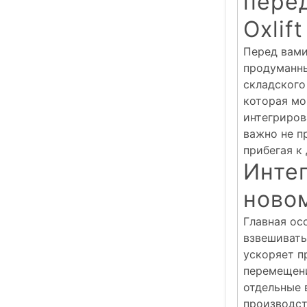
пере
Oxlif
Перед вами
продуманны
складского 
которая мо
интегриров
важно не пр
прибегая к
Интег
ново
Главная ос
взвешивать
ускоряет п
перемещени
отдельные 
производст