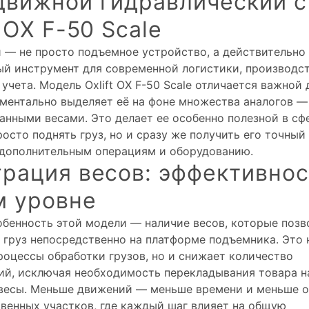
движной гидравлический с
t OX F-50 Scale
 — не просто подъемное устройство, а действительно
й инструмент для современной логистики, производст
учета. Модель Oxlift OX F-50 Scale отличается важной 
ментально выделяет её на фоне множества аналогов —
анными весами. Это делает ее особенно полезной в сфе
осто поднять груз, но и сразу же получить его точный 
 дополнительным операциям и оборудованию.
рация весов: эффективнос
м уровне
обенность этой модели — наличие весов, которые поз
 груз непосредственно на платформе подъемника. Это 
роцессы обработки грузов, но и снижает количество
й, исключая необходимость перекладывания товара н
весы. Меньше движений — меньше времени и меньше о
венных участков, где каждый шаг влияет на общую