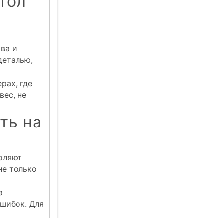
тол
ва и
деталью,
рах, где
вес, не
ть на
воляют
не только
а
шибок. Для