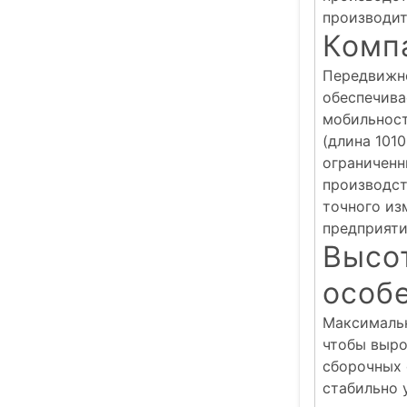
производит
Комп
Передвижной
обеспечива
мобильност
(длина 101
ограниченн
производст
точного из
предприяти
Высо
особ
Максимальн
чтобы выро
сборочных 
стабильно 