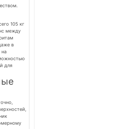
еством.
его 105 кг
анс между
аритам
даже в
 на
зможностью
й для
ные
очно,
верхностей,
ник
номерному