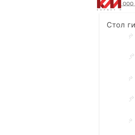
ООО 
Стол г