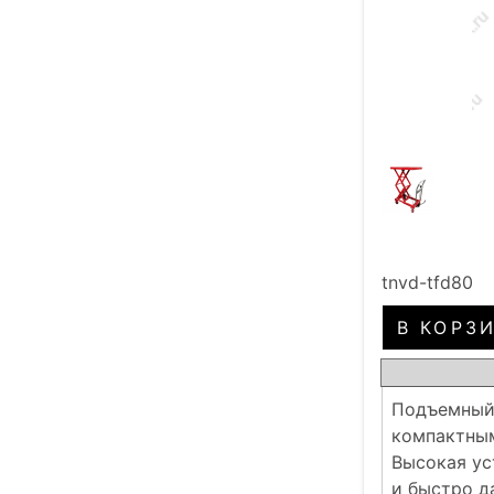
tnvd-tfd80
Подъемный 
компактным
Высокая ус
и быстро д