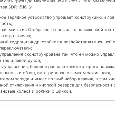
имать грузы до максимальной высоты 1600 мм массой 
ва SDR 1516-S:
ное зарядное устройство упрощает конструкцию и по
ность;
нная мачта из С-образного профиля c повышенной жес
а и долговчна;
рный гидроцилиндр; стойкие к воздействиям внешней 
переключатели;
управления сконструирована так, что ей можно управл
 так и левой рукой;
ть управления, боковое расположение которого повыш
ренность и обзор, интегрирован с замком зажишания,
атором заряда и имеет полный набор клавиш, в том чи
йной отключения и кнопкой реверса для безопасности 
ановые колеса и ролики с шинкой.