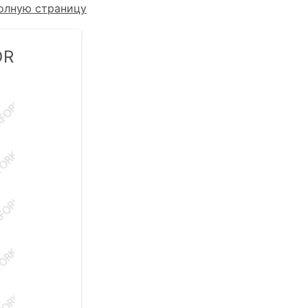
олную страницу
DR