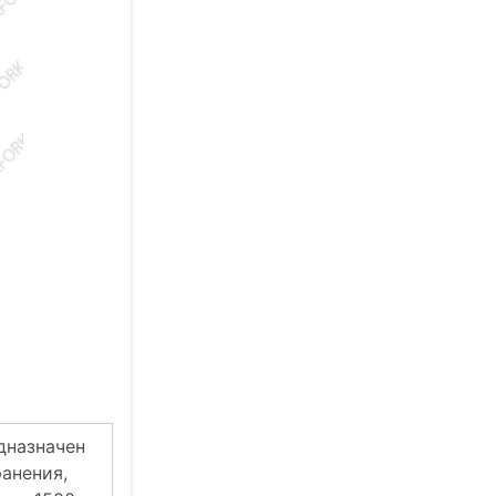
дназначен
анения,