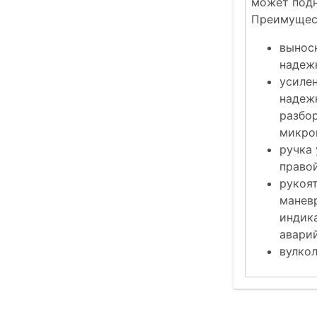
может подн
Преимущест
вынос
надеж
усиле
надежн
разбо
микро
ручка 
правой
рукоя
манев
индик
авари
вулкол