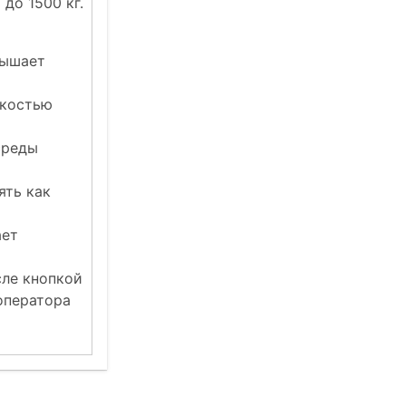
до 1500 кг.
вышает
ткостью
среды
ять как
ает
сле кнопкой
оператора