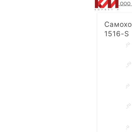
ООО 
Самохо
1516-S