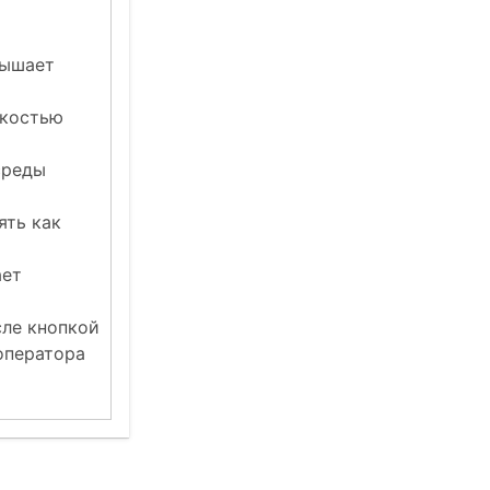
вышает
ткостью
среды
ять как
ает
сле кнопкой
оператора