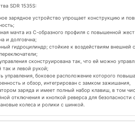
тва SDR 1535S:
ное зарядное устройство упрощает конструкцию и по
ность;
нная мачта из С-образного профиля c повышенной жес
а и долговчна;
рный гидроцилиндр; стойкие к воздействиям внешней 
переключатели;
управления сконструирована так, что ей можно управл
 так и левой рукой;
ть управления, боковое расположение которого повыш
ренность и обзор, интегрирован с замком зажишания,
атором заряда и имеет полный набор клавиш, в том чи
йной отключения и кнопкой реверса для безопасности 
ановые колеса и ролики с шинкой.