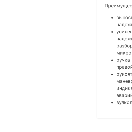
Преимущес
вынос
надеж
усиле
надежн
разбо
микро
ручка 
правой
рукоя
манев
индик
авари
вулкол