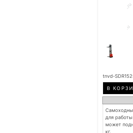
tnvd-SDR152
Самоходный
для работы
может подн
кг.