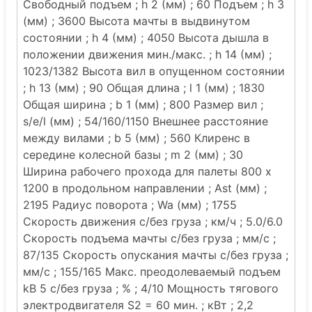
Свободный подъем ; h 2 (мм) ; 60 Подъем ; h 3
(мм) ; 3600 Высота мачты в выдвинутом
состоянии ; h 4 (мм) ; 4050 Высота дышла в
положении движения мин./макс. ; h 14 (мм) ;
1023/1382 Высота вил в опущенном состоянии
; h 13 (мм) ; 90 Общая длина ; l 1 (мм) ; 1830
Общая ширина ; b 1 (мм) ; 800 Размер вил ;
s/e/l (мм) ; 54/160/1150 Внешнее расстояние
между вилами ; b 5 (мм) ; 560 Клиренс в
середине колесной базы ; m 2 (мм) ; 30
Ширина рабочего прохода для палеты 800 x
1200 в продольном направлении ; Ast (мм) ;
2195 Радиус поворота ; Wa (мм) ; 1755
Скорость движения с/без груза ; км/ч ; 5.0/6.0
Скорость подъема мачты с/без груза ; мм/с ;
87/135 Скорость опускания мачты с/без груза ;
мм/с ; 155/165 Макс. преодолеваемый подъем
kB 5 с/без груза ; % ; 4/10 Мощность тягового
электродвигателя S2 = 60 мин. ; кВт ; 2,2