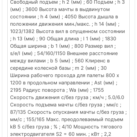
Свободный подъем ; h 2 (мм) ; 60 Подъем ; h 3
(мм) ; 3600 Высота мачты в выдвинутом
состоянии ; h 4 (мм) ; 4050 Высота дышла в
положении движения мин./макс. ; h 14 (мм) ;
1023/1382 Высота вил в опущенном состоянии
; h 13 (мм) ; 90 Общая длина ; l 1 (мм) ; 1830
Общая ширина ; b 1 (мм) ; 800 Размер вил ;
s/e/l (мм) ; 54/160/1150 Внешнее расстояние
между вилами ; b 5 (мм) ; 560 Клиренс в
середине колесной базы ; m 2 (мм) ; 30
Ширина рабочего прохода для палеты 800 x
1200 в продольном направлении ; Ast (мм) ;
2195 Радиус поворота ; Wa (мм) ; 1755
Скорость движения с/без груза ; км/ч ; 5.0/6.0
Скорость подъема мачты с/без груза ; мм/с ;
87/135 Скорость опускания мачты с/без груза ;
мм/с ; 155/165 Макс. преодолеваемый подъем
kB 5 с/без груза ; % ; 4/10 Мощность тягового
электродвигателя S2 = 60 мин. ; кВт ; 2,2